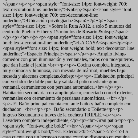
</span></p><p><span style="font-size: 14px; font-weight: 700;
text-decoration-line: underline;">&nbsp;</span><span style="font-
size: 14px; font-weight: 700; text-decoration-line:
underline;">Ubicación privilegiada:</span></p><p><span
style="font-size: 14px;">Sobre la Ruta A012, a solo 5 minutos del
centro de Pueblo Esther y 15 minutos de Rosario.&nbsp;</span>
</p><p><br></p><p><span style="font-size: 14px; font-weight:
bold; text-decoration-line: underline;">LA CASA</span></p><p>
<span style="font-size: 14px; font-weight: bold; text-decoration-line:
underline;">Espacio Principal:</span></p><p>- Amplio living-
comedor con gran iluminación y ventanales, todos con mosquiteros,
que dan hacia el jardín.<br></p><p>- Cocina completa integrada,
muy cómoda y luminosa, con mesada de mármol, muebles bajo
mesada y alacenas completas.&nbsp;</p><p>- Habitación principal
con vestidor de doble puerta y salida al patio mediante gran
ventanal, cerramientos con persiana automática.<br></p><p>-
Habitación secundaria con amplio placar, conectada con el exterior,
ventanales con cerramiento de persianas automáticas. -<br></p>
<p>- El Baño principal cuenta con ante baño y baño completo con
duchador. -<br></p><p>- Baño secundario o Toilette</p><p>-
Ingreso Secundario a traves de la cochera TRIPLE.</p><p>-
Lavadero completo independiente,</p><p><br>Gran patio</p><p>
<span style="font-weight: bold;"><br></span></p><p><span
style="font-weight: bold;">EL Exterior:<br></span></p><p>La
casa cuenta con un hermoso parque exterior, dispuesto en esquina