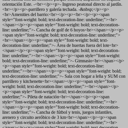
orientación Este. -<br></p><p>- Ingreso peatonal directo al jardín.
<br></p><p>-parrillero y galería techada. -&nbsp;</p><p>
<br>Amenities del barrio:<br></p><p><br></p><p><span
style="font-weight: bold; text-decoration-line: underline;"><br>
</span></p><p><span style="font-weight: bold; text-decoration-
line: underline;">- Cancha de golf de 6 hoyos<br></span></p><p>
<span style="font-weight: bold; text-decoration-line: underline;">
<br></span></p><p><span style="font-weight: bold; text-
decoration-line: underline;">- Área de huertas fuera del lote<br>
</span></p><p><span style="font-weight: bold; text-decoration-
line: underline;"><br></span></p><p><span style="font-weight:
bold; text-decoration-line: underline;">- Gimnasio<br></span></p>
<p><span style="font-weight: bold; text-decoration-line:
underline;"><br></span></p><p><span style="font-weight: bold;
text-decoration-line: underline;">- Sala con hogar a leña y SUM con
parrillero y kitchenette<br></span></p><p><span style="font-
weight: bold; text-decoration-line: underline;"><br></span></p>
<p><span style="font-weight: bold; text-decoration-line:
underline;">- Pileta de natación<br></span></p><p><span
style="font-weight: bold; text-decoration-line: underline;"><br>
</span></p><p><span style="font-weight: bold; text-decoration-
line: underline;">- Cancha de fútbol y tenis, juegos infantiles,
arenero y circuito aeróbico de 3 km<br></span></p><p><span
style="font-weight: bold; text-decoration-line: underline;"><br>
</span></p><p><span style="font-weight: bold; text-decoration-