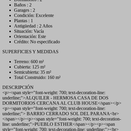
Baños : 2
Garages : 2
Condición: Excelente
Plantas : 1
Antigüedad : 2 Años
Situación: Vacía
Orientación: Este
Crédito: No especificado
SUPERFICIES Y MEDIDAS
Terreno: 600 m²
Cubierta: 125 m²
Semicubierta: 35 m²
Total Construido: 160 m²
DESCRIPCIÓN
<p><span style="font-weight: 700; text-decoration-line:
underline;">ALQUILER - HERMOSA CASA DE DOS
DORMITORIOS CERCANA AL CLUB HOUSE</span></p>
<p><span style="font-weight: 700; text-decoration-line:
underline;"> BARRIO CERRADO SOL DEL PARANA<br>
</span></p><p><span style="font-weight: 700; text-decoration-
line: underline;">PUEBLO ESTHER</span></p><p><span
style="font-weight: 700; text-decoration-line: underline;"><br>