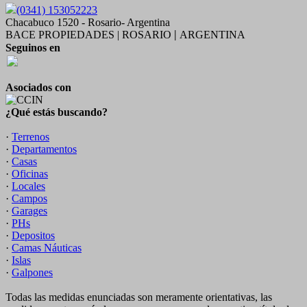
(0341) 153052223
Chacabuco 1520 - Rosario- Argentina
BACE PROPIEDADES | ROSARIO
ARGENTINA
|
Seguinos en
Asociados con
¿Qué estás buscando?
·
Terrenos
·
Departamentos
·
Casas
·
Oficinas
·
Locales
·
Campos
·
Garages
·
PHs
·
Depositos
·
Camas Náuticas
·
Islas
·
Galpones
Todas las medidas enunciadas son meramente orientativas, las