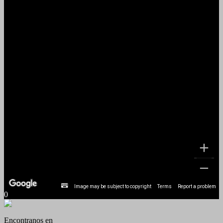
Image may be subject to copyright
Terms
Report a problem
0
Encontranos en