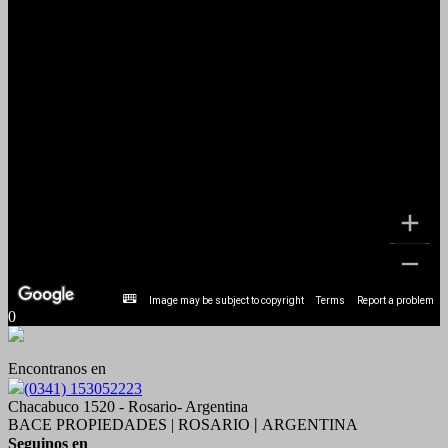
Image may be subject to copyright
Terms
Report a problem
0
Encontranos en
(0341) 153052223
Chacabuco 1520 - Rosario- Argentina
BACE PROPIEDADES | ROSARIO
ARGENTINA
|
Seguinos en