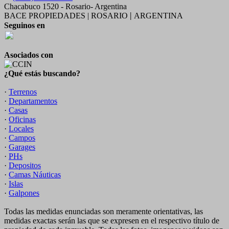
Chacabuco 1520 - Rosario- Argentina
BACE PROPIEDADES | ROSARIO
ARGENTINA
|
Seguinos en
Asociados con
¿Qué estás buscando?
·
Terrenos
·
Departamentos
·
Casas
·
Oficinas
·
Locales
·
Campos
·
Garages
·
PHs
·
Depositos
·
Camas Náuticas
·
Islas
·
Galpones
Todas las medidas enunciadas son meramente orientativas, las
medidas exactas serán las que se expresen en el respectivo título de