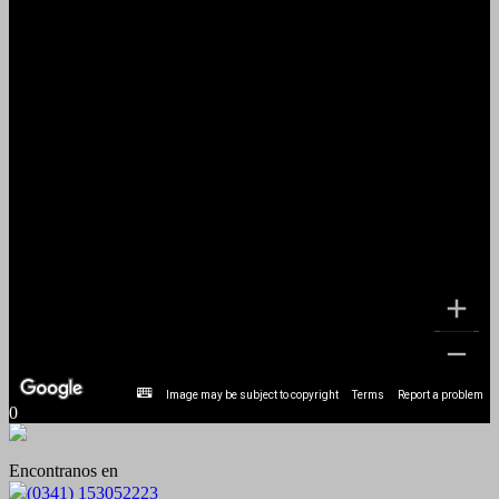
Image may be subject to copyright
Terms
Report a problem
0
Encontranos en
(0341) 153052223