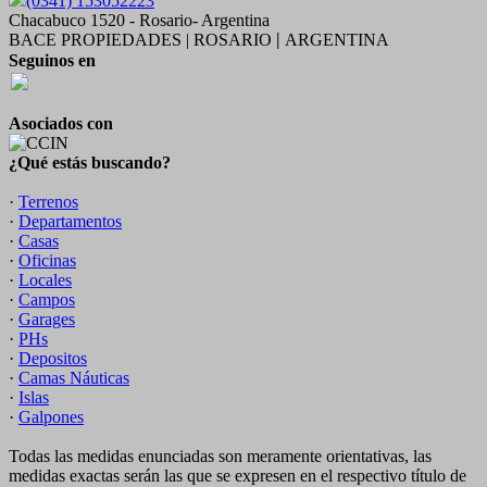
(0341) 153052223
Chacabuco 1520 - Rosario- Argentina
BACE PROPIEDADES | ROSARIO
ARGENTINA
|
Seguinos en
Asociados con
¿Qué estás buscando?
·
Terrenos
·
Departamentos
·
Casas
·
Oficinas
·
Locales
·
Campos
·
Garages
·
PHs
·
Depositos
·
Camas Náuticas
·
Islas
·
Galpones
Todas las medidas enunciadas son meramente orientativas, las
medidas exactas serán las que se expresen en el respectivo título de