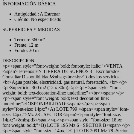
INFORMACIÓN BÁSICA
Antigüedad : A Estrenar
Crédito: No especificado
SUPERFICIES Y MEDIDAS
Terreno: 360 m²
Frente: 12 m
Fondo: 30 m
DESCRIPCIÓN
<p><span style="font-weight: bold; font-style: italic;">VENTA
</span>Terrenos EN TIERRA DE SUEÑOS 3 - Escriturados -
Consultar Disponibilidad!&nbsp;<br><br>Todos los servicios:
<br>Agua potable, electricidad, gas natural, forestación. <br></p>
<p>Superficie: 360 m2 (12 x 30m).</p><p><span style="font-
weight: bold; text-decoration-line: underline;"><br></span></p>
<p><span style="font-weight: bold; text-decoration-line:
underline;">DISPONIBILIDAD:</span></p><p><span
style="font-size: 14px;">A) LOTE 799 </span><span style="font-
size: 14px;">Mz 28 - SECTOR</span><span style="font-size:
14px;">&nbsp;B</span></p><p><span style="font-size: 18px;
font-weight: bold;">B) LOTE 195 Mz 6 - SECTOR B</span></p>
<p><span style="font-size: 14px;">C) LOTE 2091 Mz 78 -Sector