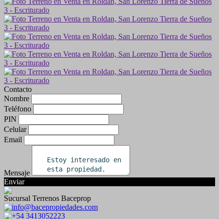
Contacto
Nombre
Teléfono
PIN
Celular
Email
Mensaje
Enviar
Sucursal Terrenos Baceprop
info@bacepropiedades.com
+54 3413052223