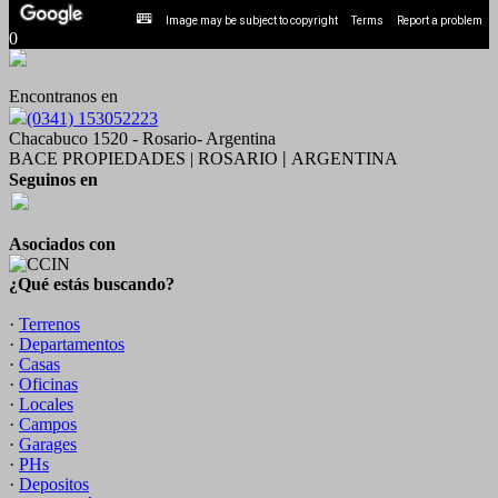
Image may be subject to copyright
Terms
Report a problem
0
Encontranos en
(0341) 153052223
Chacabuco 1520 - Rosario- Argentina
BACE PROPIEDADES | ROSARIO
ARGENTINA
|
Seguinos en
Asociados con
¿Qué estás buscando?
·
Terrenos
·
Departamentos
·
Casas
·
Oficinas
·
Locales
·
Campos
·
Garages
·
PHs
·
Depositos