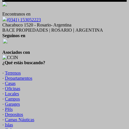
Encontranos en
(0341) 153052223
Chacabuco 1520 - Rosario- Argentina
BACE PROPIEDADES | ROSARIO
ARGENTINA
|
Seguinos en
Asociados con
¿Qué estás buscando?
·
Terrenos
·
Departamentos
·
Casas
·
Oficinas
·
Locales
·
Campos
·
Garages
·
PHs
·
Depositos
·
Camas Náuticas
·
Islas