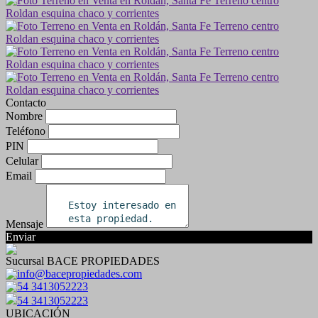
Contacto
Nombre
Teléfono
PIN
Celular
Email
Mensaje
Enviar
Sucursal BACE PROPIEDADES
info@bacepropiedades.com
54 3413052223
54 3413052223
UBICACIÓN