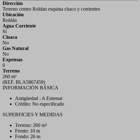
Dirección
Terreno centro Roldan esquina chaco y corrientes
Ubicación
Roldán
Agua Corriente
Sí
Cloaca
No
Gas Natural
No
Expensas
0
Terreno
260 m²
(REF. BLA5867459)
INFORMACIÓN BÁSICA
Antigüedad : A Estrenar
Crédito: No especificado
SUPERFICIES Y MEDIDAS
Terreno: 260 m²
Frente: 10 m
Fondo: 26 m