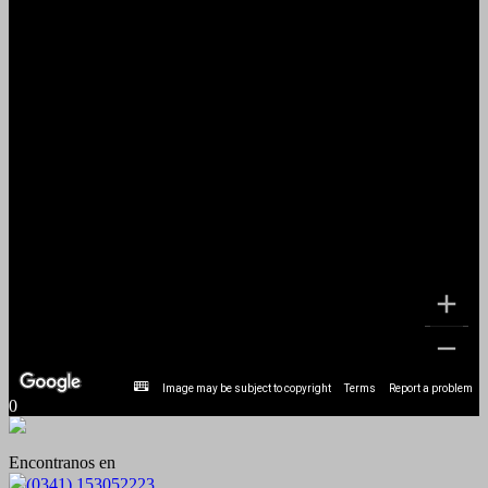
Image may be subject to copyright
Terms
Report a problem
0
Encontranos en
(0341) 153052223