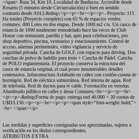
</span> Ruta 34, Km 10, Localidad de Ibarlucea. Accesible desde
Rosario (5 minutos desde Circunvalación) o bien en sentido
contrario desde A012.&nbsp;</p><p><br></p><p>- Proyecto: 115
Ha totales (Proyecto completo) con 65 % de espacios verdes
comunes. 400 Lotes en dos etapas. Desde 1000 m2 c/u. Un casco de
estancia de 1890 totalmente remodelado hace las veces de Club
House con restaurant, parrilla y bar, apto para celebraciones, pro
shop deportivo, piscina, vestuarios y estacionamiento. Control de
acceso, alarmas perimetrales, video vigilancia y servicio de
seguridad privada. Cancha de GOLF, con espacio para driving. Dos
canchas de polvo de ladrillo para tenis + Cancha de Pádel. Cancha
de POLO reglamentaria. El proyecto conserva la estructura del
casco de estancia original, el cual posee innumerables detalles
centenarios. Infraestructura Asfaltado en calles con cordón-cuneta de
hormigón. Red de eléctrica subterránea. Red interna de agua. Red
de telefonía. Red de ductos para tv cable. Forestación en veredas.
Alumbrado público en calles y áreas Comunes.<br></p><p><br>
</p><p>-&nbsp;Forma de pago: entrega usd 40.000 + 30 cuotas de
U$D3.150.</p><p><br></p><p><span style="font-weight: bold;">
<br> </span></p>
Las medidas y superficies consignadas son aproximadas, sujetos a
verificación en los títulos correspondientes.
ATRIBUTOS EXTRA