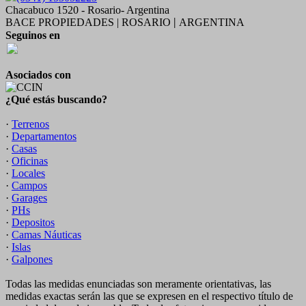
Chacabuco 1520 - Rosario- Argentina
BACE PROPIEDADES | ROSARIO
ARGENTINA
|
Seguinos en
Asociados con
¿Qué estás buscando?
·
Terrenos
·
Departamentos
·
Casas
·
Oficinas
·
Locales
·
Campos
·
Garages
·
PHs
·
Depositos
·
Camas Náuticas
·
Islas
·
Galpones
Todas las medidas enunciadas son meramente orientativas, las
medidas exactas serán las que se expresen en el respectivo título de