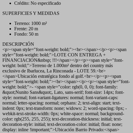
Crédito: No especificado
SUPERFICIES Y MEDIDAS
Terreno: 1000 m²
Frente: 20 m
Fondo: 50 m
DESCRIPCIÓN
<p><span style="font-weight: bold;"><br></span></p><p><span
style="font-weight: bold;">LOTE CON ENTREGA +
FINANCIACION&nbsp; !!!</span></p><p><span style="font-
weight: bold;">Terreno de 1.000m² dentro del country más
exclusivo de Ibarlucea, La Rinconada - LOTE 59.<br>
</span>Ubicación estratégica fondo al golf.<br></p><p><span
style="font-weight: bold;"><br></span></p><p><span style="font-
weight: bold;">- <span style="color: rgb(0, 0, 0); font-family:
&quot;Nunito Sans&quot;, Lato, sans-serif; font-size: 14px; font-
style: normal; font-variant-ligatures: normal; font-variant-caps:
normal; letter-spacing: normal; orphans: 2; text-align: start; text-
indent: 0px; text-transform: none; widows: 2; word-spacing: 0px; -
webkit-text-stroke-width: 0px; white-space: normal; background-
color: rgb(255, 255, 255); text-decoration-thickness: initial; text-
decoration-style: initial; text-decoration-color: initial; float: none;
display: inline !important;">Ubicación Barrio Privado:</span>