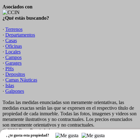
Asociados con
¿Qué estás buscando?
·
Terrenos
·
Departamentos
·
Casas
·
Oficinas
·
Locales
·
Campos
·
Garages
·
PHs
·
Depositos
·
Camas Náuticas
·
Islas
·
Galpones
Todas las medidas enunciadas son meramente orientativas, las
medidas exactas serán las que se expresen en el respectivo título de
propiedad de cada inmueble. Todas las fotos, imagenes y videos son
meramente ilustrativos y no contractuales. Los precios enunciados
son meramente orientativos y no contractuales.
© 2026 Bace Propiedades.
,
¿te gusta esta propiedad?
Software Inmobiliario - Tokko Broker