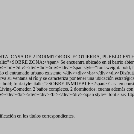
rline;">VENTA. CASA DE 2 DORMITORIOS. ECOTIERRA, PUEBLO EST
 italic;">SOBRE ZONA:</span> Se encuentra ubicado en el barrio abiert
div><br></div><div><br></div><div><span style="font-weight: bold
do el entramado urbano existente.</div><div><br></div><div>Disfrutá de
erva su ventana al río y se caracteriza por tener una ubicación estra
: bold; font-style: italic;">SOBRE INMUEBLE:</span> Casa en constru
 Living-Comedor, 2 baños completos, 2 dormitorios; cuenta además con un
/div><div><br></div><div><br></div><div><span style="font-size: 14
icación en los títulos correspondientes.