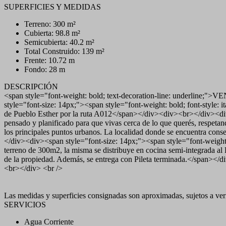
SUPERFICIES Y MEDIDAS
Terreno: 300 m²
Cubierta: 98.8 m²
Semicubierta: 40.2 m²
Total Construido: 139 m²
Frente: 10.72 m
Fondo: 28 m
DESCRIPCIÓN
<span style="font-weight: bold; text-decoration-line: unde
style="font-size: 14px;"><span style="font-weight: bold; font-style:
de Pueblo Esther por la ruta A012</span></div><div><br></div><
pensado y planificado para que vivas cerca de lo que querés, respetan
los principales puntos urbanos. La localidad donde se encuentra cons
</div><div><span style="font-size: 14px;"><span style="font-weight
terreno de 300m2, la misma se distribuye en cocina semi-integrada al
de la propiedad. Además, se entrega con Pileta terminada.</span><
<br></div> <br />
Las medidas y superficies consignadas son aproximadas, sujetos a verif
SERVICIOS
Agua Corriente