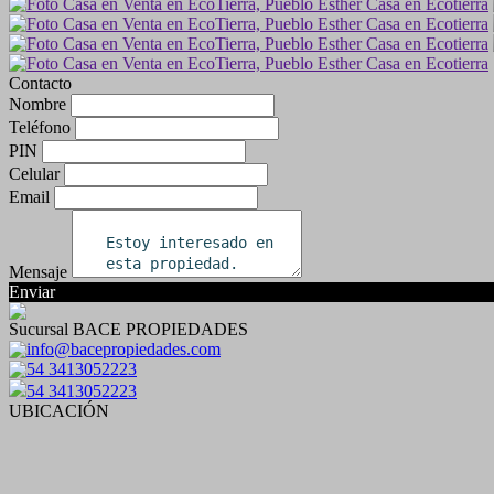
Contacto
Nombre
Teléfono
PIN
Celular
Email
Mensaje
Enviar
Sucursal BACE PROPIEDADES
info@bacepropiedades.com
54 3413052223
54 3413052223
UBICACIÓN