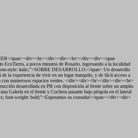
HER</span><div><br></div><div><br></div><div><span
o EcoTierra, a pocos minutos de Rosario, ingresando a la localidad
; font-style: italic;">SOBRE DESARROLLO:</span> Un desarrollo
 la experiencia de vivir en un lugar tranquilo, y de fácil acceso a
tégica con numerosos espacios verdes. </div><div><br></div><div><br>
cción desarrollada en PB con disposición al frente sobre un amplio
a Galería en el frente y Cochera pasante bajo pérgola en el lateral
px; font-weight: bold;">Esperamos su consulta!</span></div><div>