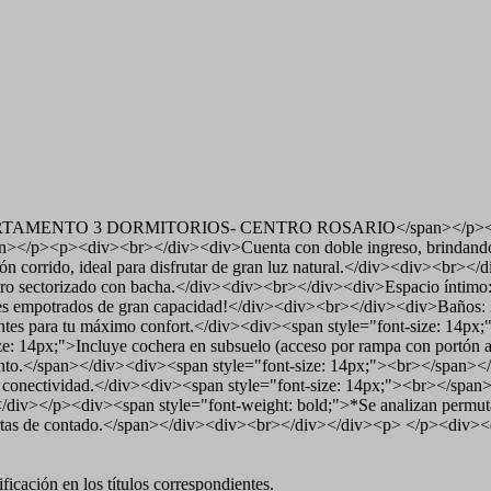
RTAMENTO 3 DORMITORIOS- CENTRO ROSARIO</span></p><p><br></
span></p><p><div><br></div><div>Cuenta con doble ingreso, brindando 
n corrido, ideal para disfrutar de gran luz natural.</div><div><br></
ro sectorizado con bacha.</div><div><br></div><div>Espacio íntimo:
acares empotrados de gran capacidad!</div><div><br></div><div>Baños:
entes para tu máximo confort.</div><div><span style="font-size: 14px
 14px;">Incluye cochera en subsuelo (acceso por rampa con portón aut
iento.</span></div><div><span style="font-size: 14px;"><br></span><
nte conectividad.</div><div><span style="font-size: 14px;"><br></spa
p><div><span style="font-weight: bold;">*Se analizan permutas p
ertas de contado.</span></div><div><br></div></div><p> </p><div>
icación en los títulos correspondientes.