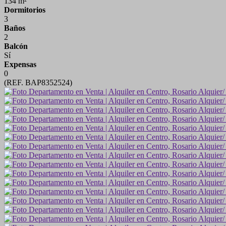
134 m²
Dormitorios
3
Baños
2
Balcón
Sí
Expensas
0
(REF. BAP8352524)