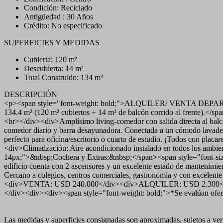
Condición: Reciclado
Antigüedad : 30 Años
Crédito: No especificado
SUPERFICIES Y MEDIDAS
Cubierta: 120 m²
Descubierta: 14 m²
Total Construido: 134 m²
DESCRIPCIÓN
<p><span style="font-weight: bold;">ALQUILER/ VENTA DEPA
134.4 m² (120 m² cubiertos + 14 m² de balcón corrido al frente).</
<br></div><div>Amplísimo living-comedor con salida directa al balcó
comedor diario y barra desayunadora. Conectada a un cómodo lavade
perfecto para oficina/escritorio o cuarto de estudio. ¡Todos con pl
<div>Climatización: Aire acondicionado instalado en todos los ambi
14px;">&nbsp;Cochera y Extras:&nbsp;</span><span style="font-size:
edificio cuenta con 2 ascensores y un excelente estado de mantenim
Cercano a colegios, centros comerciales, gastronomía y con excele
<div>VENTA: USD 240.000</div><div>ALQUILER: USD 2.300</div></
</div><div><div><span style="font-weight: bold;">*Se evalúan of
Las medidas y superficies consignadas son aproximadas, sujetos a verif