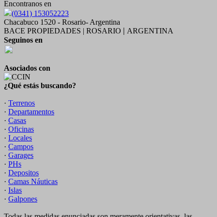
Encontranos en
(0341) 153052223
Chacabuco 1520 - Rosario- Argentina
BACE PROPIEDADES | ROSARIO
ARGENTINA
|
Seguinos en
Asociados con
¿Qué estás buscando?
·
Terrenos
·
Departamentos
·
Casas
·
Oficinas
·
Locales
·
Campos
·
Garages
·
PHs
·
Depositos
·
Camas Náuticas
·
Islas
·
Galpones
Todas las medidas enunciadas son meramente orientativas, las