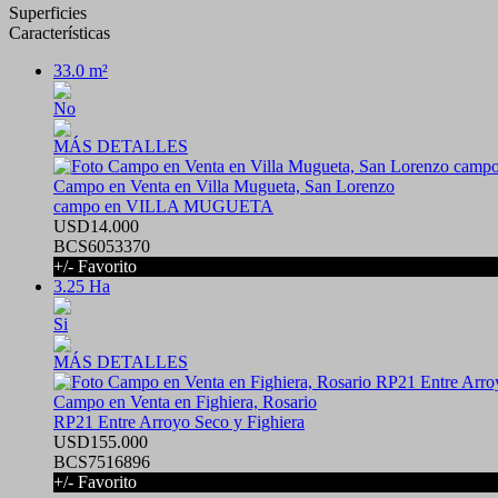
Superficies
Características
33.0 m²
No
MÁS DETALLES
Campo en Venta en Villa Mugueta, San Lorenzo
campo en VILLA MUGUETA
USD14.000
BCS6053370
+/- Favorito
3.25 Ha
Si
MÁS DETALLES
Campo en Venta en Fighiera, Rosario
RP21 Entre Arroyo Seco y Fighiera
USD155.000
BCS7516896
+/- Favorito