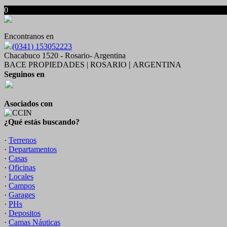
0
Encontranos en
(0341) 153052223
Chacabuco 1520 - Rosario- Argentina
BACE PROPIEDADES | ROSARIO
ARGENTINA
|
Seguinos en
Asociados con
¿Qué estás buscando?
·
Terrenos
·
Departamentos
·
Casas
·
Oficinas
·
Locales
·
Campos
·
Garages
·
PHs
·
Depositos
·
Camas Náuticas