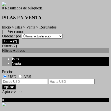
0 Resultados de búsqueda
ISLAS EN VENTA
Inicio
>
Islas
>
Venta
> Resultados
| Ver como
Ordenar por
Filtrar
(2)
Filtrar
(2)
Filtros Activos
Islas
Venta
Precios
USD
ARS
Aplicar
Apto crédito
0
No hubo resultados para su búsqueda