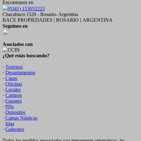
Encontranos en
(0341) 153052223
Chacabuco 1520 - Rosario- Argentina
BACE PROPIEDADES | ROSARIO
ARGENTINA
|
Seguinos en
Asociados con
¿Qué estás buscando?
·
Terrenos
·
Departamentos
·
Casas
·
Oficinas
·
Locales
·
Campos
·
Garages
·
PHs
·
Depositos
·
Camas Náuticas
·
Islas
·
Galpones
Todas las medidas enunciadas son meramente orientativas, las