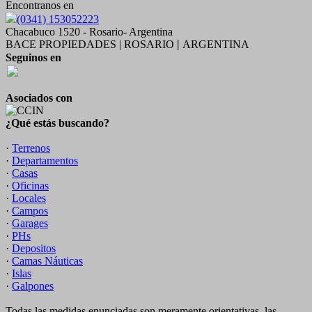
Encontranos en
(0341) 153052223
Chacabuco 1520 - Rosario- Argentina
BACE PROPIEDADES | ROSARIO
ARGENTINA
|
Seguinos en
Asociados con
¿Qué estás buscando?
·
Terrenos
·
Departamentos
·
Casas
·
Oficinas
·
Locales
·
Campos
·
Garages
·
PHs
·
Depositos
·
Camas Náuticas
·
Islas
·
Galpones
Todas las medidas enunciadas son meramente orientativas, las