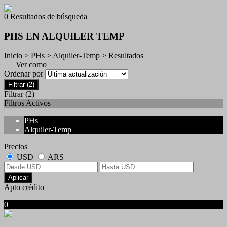
0 Resultados de búsqueda
PHS EN ALQUILER TEMP
Inicio
>
PHs
>
Alquiler-Temp
> Resultados
| Ver como
Ordenar por
Filtrar
(2)
Filtrar
(2)
Filtros Activos
PHs
Alquiler-Temp
Precios
USD
ARS
Aplicar
Apto crédito
0
No hubo resultados para su búsqueda